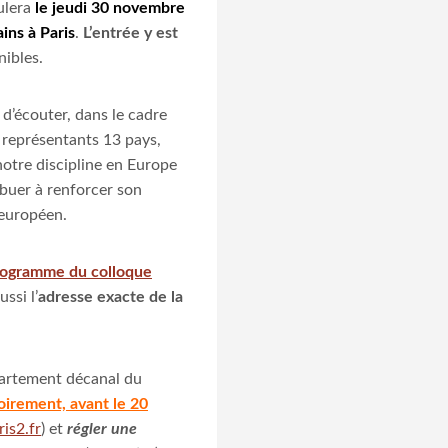
ulera
le jeudi 30 novembre
ains
à Paris
.
L’entrée y est
nibles.
 d’écouter, dans le cadre
 représentants 13 pays,
notre discipline en Europe
ibuer à renforcer son
 européen.
ogramme du colloque
ussi l’
adresse exacte de la
artement décanal du
oirement, avant le 20
is2.fr
) et
régler une