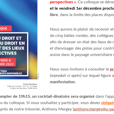
perspectives »
. Ce colloque se déro
et le vendredi 1er décembre proch
libre
, dans la limite des places dispo
Nous aurons le plaisir de recevoir et
de cinq tables rondes, des collègues
afin de dresser un état des lieux de 
et d’envisager des pistes pour contr
assise dans le paysage universitaire
Nous vous invitons à consulter le
pr
(
reproduit ci-après
) sur lequel figure a
manifestation
.
ompter de 19h15, un cocktail-dinatoire sera organisé
dans l’app
eu du colloque. Si vous souhaitez y participer, vous devez
obligat
près de notre trésorier, Anthony Mergey (
anthony.mergey@u-par