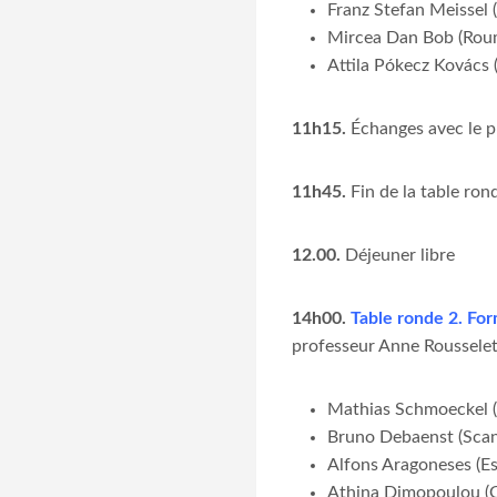
Franz Stefan Meissel 
Mircea Dan Bob (Rou
Attila Pókecz Kovács 
11h15.
Échanges avec le p
11h45.
Fin de la table ron
12.00.
Déjeuner libre
14h00.
Table ronde 2. For
professeur Anne Rousselet
Mathias Schmoeckel 
Bruno Debaenst (Scan
Alfons Aragoneses (E
Athina Dimopoulou (