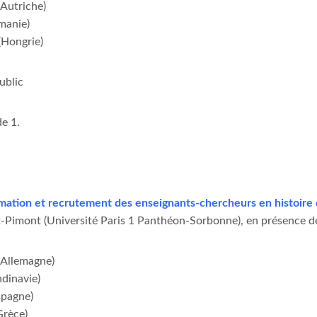
(Autriche)
manie)
(Hongrie)
ublic
de 1.
mation et recrutement des enseignants-chercheurs en histoire 
-Pimont (Université Paris 1 Panthéon-Sorbonne), en présence de
(Allemagne)
dinavie)
spagne)
Grèce)