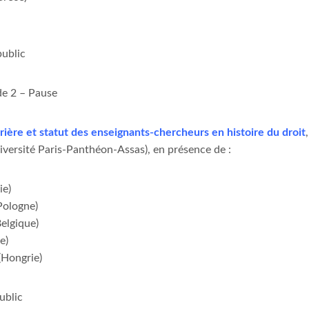
public
de 2 – Pause
rière et statut des enseignants-chercheurs en histoire du droit
ersité Paris-Panthéon-Assas), en présence de :
ie)
Pologne)
elgique)
e)
(Hongrie)
ublic