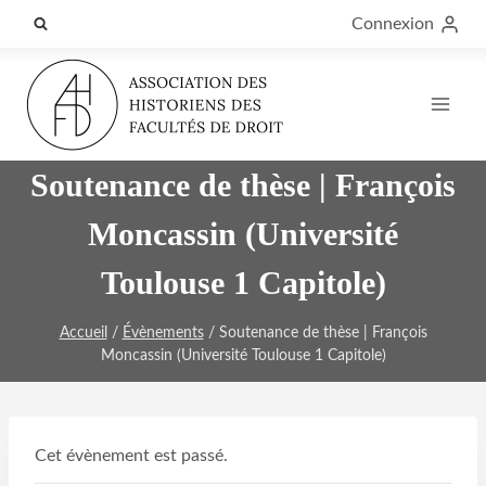
Aller
Connexion
au
contenu
Soutenance de thèse | François
Moncassin (Université
Toulouse 1 Capitole)
Accueil
/
Évènements
/
Soutenance de thèse | François
Moncassin (Université Toulouse 1 Capitole)
Cet évènement est passé.