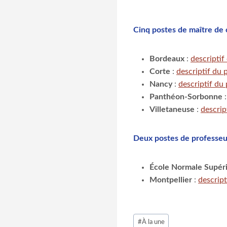
Cinq postes de maître de
Bordeaux
:
descriptif
Corte
:
descriptif du 
Nancy
:
descriptif du
Panthéon-Sorbonne
Villetaneuse
:
descrip
Deux postes de professeu
École Normale Supér
Montpellier
:
descript
Étiquettes
#
À la une