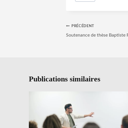
de
la
publication :
Navigation
PRÉCÉDENT
Soutenance de thèse Baptiste R
de
l’article
Publications similaires