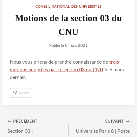
CONSEIL NATIONAL DES UNIVERSITÉS
Motions de la section 03 du
CNU
Publié le
8 mars 2021
Nous vous prions de prendre connaissance de
trois
motions adoptées par la section 03 du CNU
le 6 mars
dernier.
Étiquettes
#
À la une
de
la
publication :
Navigation
PRÉCÉDENT
SUIVANT
Section 03 |
Université Paris 8 | Poste
de