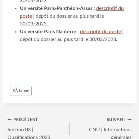
30/03/2023.
Université Paris-Panthéon-Assas
:
descriptif du
poste
| dépôt du dossier au plus tard le
30/03/2023.
Université Paris Nanterre
:
descriptif du poste
|
dépôt du dossier au plus tard le 30/03/2023.
Étiquettes
#
À la une
de
la
publication :
Navigation
PRÉCÉDENT
SUIVANT
Section 03 |
CNU | Informations
de
Qualifications 2023
générales